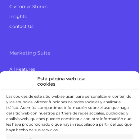
Customer Stories
Insights
Contact Us
Marketing Suite
All Features
Esta página web usa
Offer management
cookies
Engage Campaigns
Las cookies de este sitio web se usan para personalizar el contenido
Data Journey
y los anuncios, ofrecer funciones de redes sociales y analizar el
tráfico. Además, compartimos información sobre el uso que haga
Computer Vision
del sitio web con nuestros partners de redes sociales, publicidad y
análisis web, quienes pueden combinarla con otra información que
les haya proporcionado o que hayan recopilado a partir del uso que
haya hecho de sus servicios.
Contact