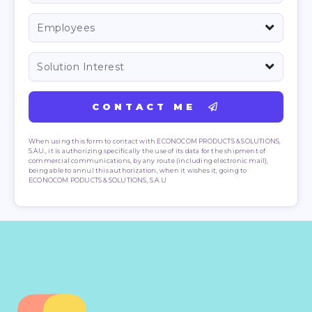
CONTACT ME
When using this form to contact with ECONOCOM PRODUCTS & SOLUTIONS,
S.AU., it is authorizing specifically the use of its data for the shipment of
commercial communications, by any route (including electronic mail),
being able to annul this authorization, when it wishes it, going to
ECONOCOM PODUCTS & SOLUTIONS, S.A.U