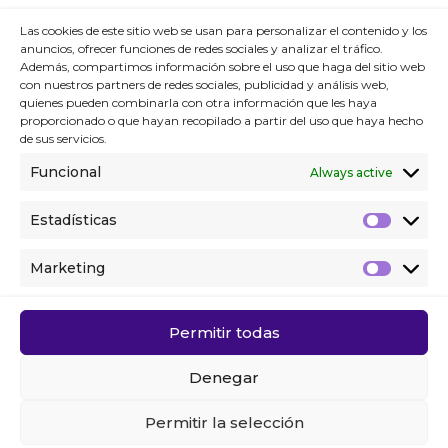
Engage Campaigns
Las cookies de este sitio web se usan para personalizar el contenido y los
Data Journey
anuncios, ofrecer funciones de redes sociales y analizar el tráfico.
Además, compartimos información sobre el uso que haga del sitio web
Computer Vision
con nuestros partners de redes sociales, publicidad y análisis web,
quienes pueden combinarla con otra información que les haya
proporcionado o que hayan recopilado a partir del uso que haya hecho
de sus servicios.
Contact
Funcional
Always active
P. +34 914 119 120
Estadísticas
Contact form
Marketing
WE’RE HIRING!
Permitir todas
Denegar
Permitir la selección
Privacy Policy
® Econocom Digital