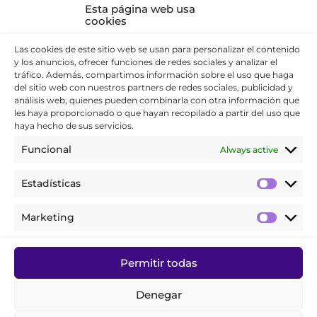
Esta página web usa
Offer management
cookies
Engage Campaigns
Las cookies de este sitio web se usan para personalizar el contenido
Data Journey
y los anuncios, ofrecer funciones de redes sociales y analizar el
tráfico. Además, compartimos información sobre el uso que haga
Computer Vision
del sitio web con nuestros partners de redes sociales, publicidad y
análisis web, quienes pueden combinarla con otra información que
les haya proporcionado o que hayan recopilado a partir del uso que
haya hecho de sus servicios.
Contact
Funcional
Always active
P. +34 914 119 120
Estadísticas
Contact form
Marketing
WE’RE HIRING!
Permitir todas
Denegar