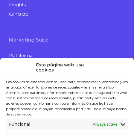
Insights
Contacto
Marketing Suite
Plataforma
Esta página web usa
Gestión de Ofertas
cookies
Campañas de Engagement
Las cookies de este sitio web se usan para personalizar el contenido y los
Data Journey
anuncios, ofrecer funciones de redes sociales y analizar el tráfico.
Además, compartimos información sobre el uso que haga del sitio web
Computer Vision
con nuestros partners de redes sociales, publicidad y análisis web,
quienes pueden combinarla con otra información que les haya
proporcionado o que hayan recopilado a partir del uso que haya hecho
de sus servicios.
Contacto
Funcional
Always active