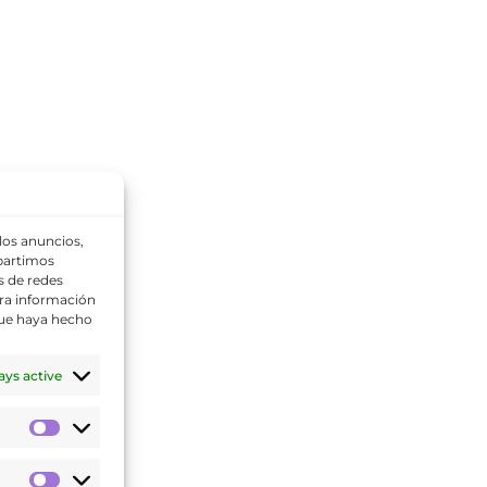
 los anuncios,
mpartimos
s de redes
tra información
que haya hecho
ays active